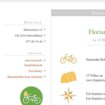
Honi
Kontakt
Floria
Birkenstrasse 14
CH-4104 Oberwil/Basel
in
CH-
077 401 54 40
online
Naturnahe Ho
oberwil.basel@
honigfahrrad.de
Swisshoney
15 Völker an
Bienenzüchterverein Arlesheim
zwei Standort
Ein Standort 
Ein Standort 